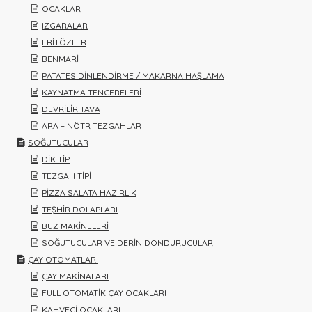
OCAKLAR
IZGARALAR
FRİTÖZLER
BENMARİ
PATATES DİNLENDİRME / MAKARNA HAŞLAMA
KAYNATMA TENCERELERİ
DEVRİLİR TAVA
ARA – NÖTR TEZGAHLAR
SOĞUTUCULAR
DİK TİP
TEZGAH TİPİ
PİZZA SALATA HAZIRLIK
TEŞHİR DOLAPLARI
BUZ MAKİNELERİ
SOĞUTUCULAR VE DERİN DONDURUCULAR
ÇAY OTOMATLARI
ÇAY MAKİNALARI
FULL OTOMATİK ÇAY OCAKLARI
KAHVECİ OCAKLARI