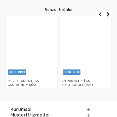
Benzer Ürünler
BİLGE İNOX
BİLGE İNOX
M
1/1-20 STANDART GN
1/1-200 DELİKLİ GN
GASTRONOM KÜVET
GASTRONOM KÜVET
Kurumsal
Müşteri Hizmetleri