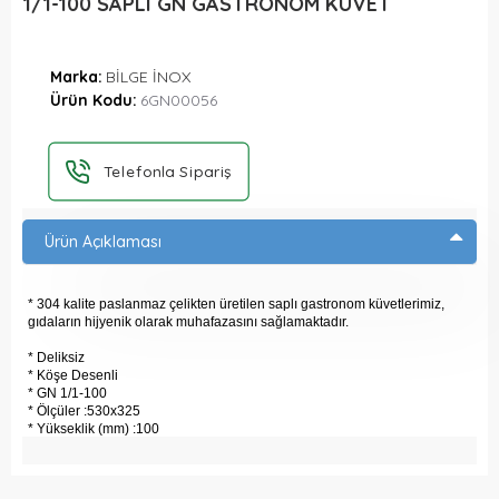
1/1-100 SAPLI GN GASTRONOM KÜVET
Marka:
BİLGE İNOX
Ürün Kodu:
6GN00056
Telefonla Sipariş
Ürün Açıklaması
* 304 kalite paslanmaz çelikten üretilen saplı gastronom küvetlerimiz,
gıdaların hijyenik olarak muhafazasını sağlamaktadır.
* Deliksiz
* Köşe Desenli
* GN 1/1-100
* Ölçüler :530x325
* Yükseklik (mm) :100