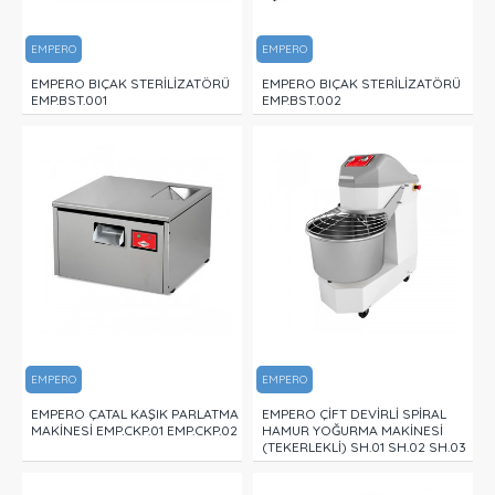
EMPERO
EMPERO
EMPERO BIÇAK STERİLİZATÖRÜ
EMPERO BIÇAK STERİLİZATÖRÜ
EMP.BST.001
EMP.BST.002
EMPERO
EMPERO
EMPERO ÇATAL KAŞIK PARLATMA
EMPERO ÇİFT DEVİRLİ SPİRAL
MAKİNESİ EMP.CKP.01 EMP.CKP.02
HAMUR YOĞURMA MAKİNESİ
(TEKERLEKLİ) SH.01 SH.02 SH.03