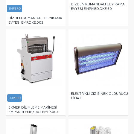
DİZDEN KUMANDALI EL YIKAMA
EVYESİ EMP.MED.DKE.50
EMPERO
DİZDEN KUMANDALI EL YIKAMA
EVYESİ EMP.DKE.002
ELEKTRİKLİ CIZ SİNEK ÖLDÜRÜCÜ
CİHAZI
EMPERO
EKMEK DİLİMLEME MAKİNESİ
EMP.3001 EMP.3002 EMP.3004