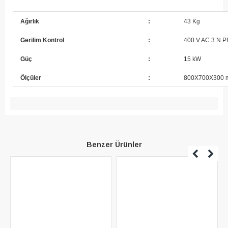
Ağırlık
:
43 Kg
Gerilim Kontrol
:
400 V AC 3 N P
Güç
:
15 kW
Ölçüler
:
800X700X300
Benzer Ürünler