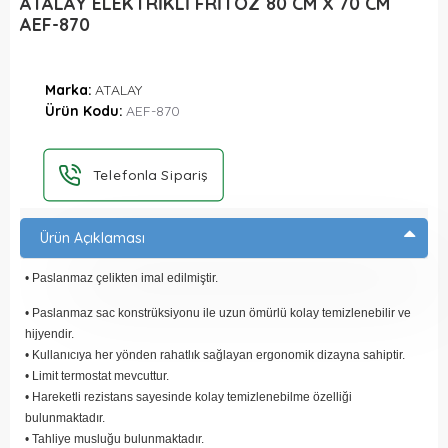
ATALAY ELEKTRİKLİ FRİTÖZ 80 CM X 70 CM
AEF-870
Marka:
ATALAY
Ürün Kodu:
AEF-870
Telefonla Sipariş
Ürün Açıklaması
• Paslanmaz çelikten imal edilmiştir.
• Paslanmaz sac konstrüksiyonu ile uzun ömürlü kolay temizlenebilir ve
hijyendir.
• Kullanıcıya her yönden rahatlık sağlayan ergonomik dizayna sahiptir.
• Limit termostat mevcuttur.
• Hareketli rezistans sayesinde kolay temizlenebilme özelliği
bulunmaktadır.
• Tahliye musluğu bulunmaktadır.