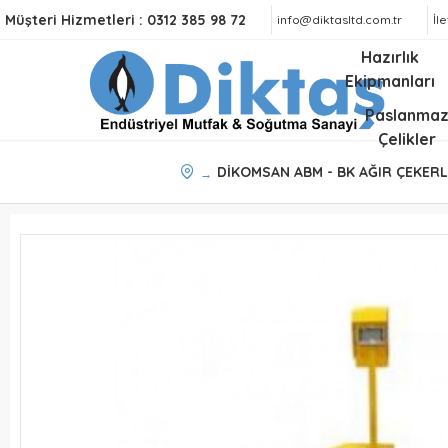
Müşteri Hizmetleri :
0312 385 98 72
info@diktasltd.com.tr
İl
Hazırlık
Ekipmanları
Paslanma
Çelikler
DİKOMSAN ABM - BK AĞIR ÇEKERL