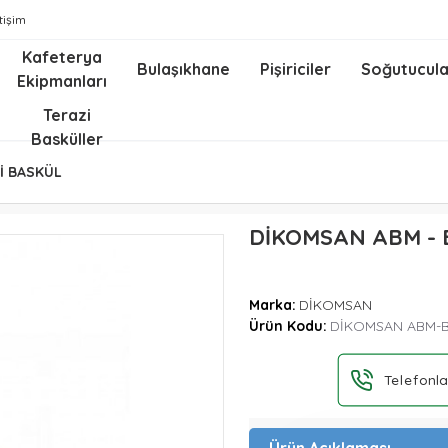
etişim
Kafeterya
Bulaşıkhane
Pişiriciler
Soğutucula
Ekipmanları
z
Terazi
Basküller
İ BASKÜL
DİKOMSAN ABM - 
Marka:
DİKOMSAN
Ürün Kodu:
DİKOMSAN ABM-
Telefonla
Ürün Açıklaması