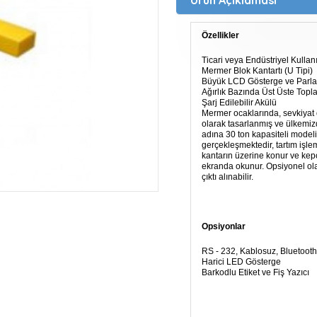
Özellikler
Ticari veya Endüstriyel Kullan
Mermer Blok Kantartı (U Tipi)
Büyük LCD Gösterge ve Parlak
Ağırlık Bazında Üst Üste Topl
Şarj Edilebilir Akülü
Mermer ocaklarında, sevkiyat 
olarak tasarlanmış ve ülkemiz
adına 30 ton kapasiteli modelim
gerçekleşmektedir, tartım işle
kantarın üzerine konur ve kepç
ekranda okunur. Opsiyonel olara
çıktı alınabilir.
Opsiyonlar
RS - 232, Kablosuz, Bluetooth 
Harici LED Gösterge
Barkodlu Etiket ve Fiş Yazıcı