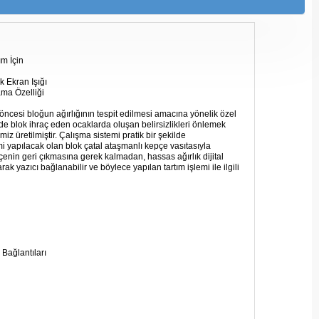
ım İçin
 Ekran Işığı
ama Özelliği
öncesi bloğun ağırlığının tespit edilmesi amacına yönelik özel
de blok ihraç eden ocaklarda oluşan belirsizlikleri önlemek
iz üretilmiştir. Çalışma sistemi pratik bir şekilde
mi yapılacak olan blok çatal ataşmanlı kepçe vasıtasıyla
enin geri çıkmasına gerek kalmadan, hassas ağırlık dijital
k yazıcı bağlanabilir ve böylece yapılan tartım işlemi ile ilgili
Bağlantıları