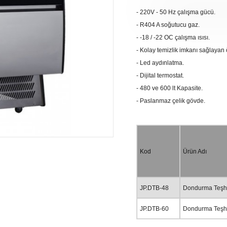
- 220V - 50 Hz çalışma gücü.
- R404 A soğutucu gaz.
- -18 / -22 OC çalışma ısısı.
- Kolay temizlik imkanı sağlayan
- Led aydınlatma.
- Dijital termostat.
- 480 ve 600 lt Kapasite.
- Paslanmaz çelik gövde.
Kod
Ürün Adı
JP.DTB-48
Dondurma Teşhi
JP.DTB-60
Dondurma Teşhi