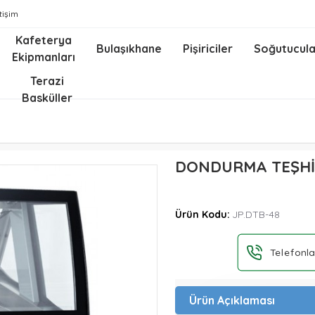
etişim
Kafeterya
Bulaşıkhane
Pişiriciler
Soğutucula
Ekipmanları
z
Terazi
Basküller
DONDURMA TEŞHİ
Ürün Kodu:
JP.DTB-48
Telefonla
Ürün Açıklaması