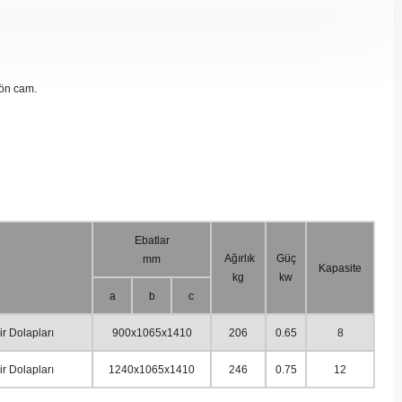
 ön cam.
Ebatlar
Ağırlık
Güç
mm
Kapasite
kg
kw
a
b
c
r Dolapları
900x1065x1410
206
0.65
8
r Dolapları
1240x1065x1410
246
0.75
12