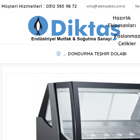
Müşteri Hizmetleri :
0312 385 98 72
info@diktasltd.com.tr
İl
Hazırlık
Ekipmanları
Paslanma
Çelikler
DONDURMA TEŞHİR DOLABI