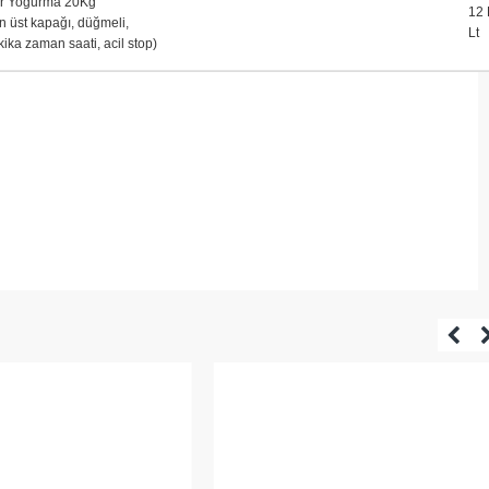
r Yoğurma 20Kg
12 
n üst kapağı, düğmeli,
Lt
ika zaman saati, acil stop)