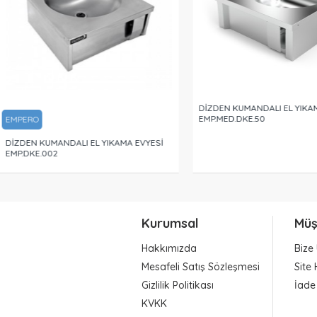
DİZDEN KUMANDALI EL YIKA
EMP.MED.DKE.50
EMPERO
DİZDEN KUMANDALI EL YIKAMA EVYESİ
EMP.DKE.002
Kurumsal
Müş
Hakkımızda
Bize 
Mesafeli Satış Sözleşmesi
Site 
Gizlilik Politikası
İade
KVKK