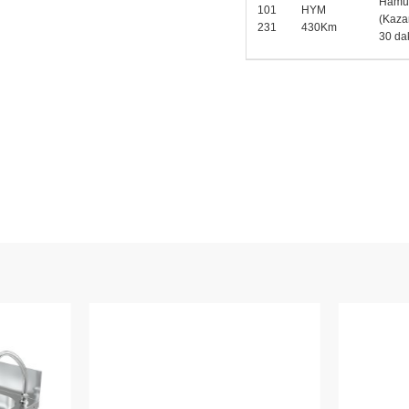
Hamu
101
HYM
(Kaza
231
430Km
30 dak