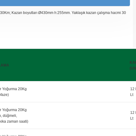
0Km; Kazan boyutları Ø430mm h:255mm. Yaklaşık kazan çalışma hacmi 30
KA
LAMA
(UN
r Yoğurma 20Kg
12 
faze)
Lt
r Yoğurma 20Kg
12 
lı, düğmeli,
Lt
kika zaman saati)