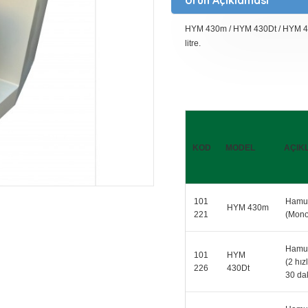
HYM 430m / HYM 430Dt / HYM 43
litre.
KOD
MODEL
AÇIK
101
Hamu
HYM 430m
221
(Mono
Hamu
101
HYM
(2 hız
226
430Dt
30 da