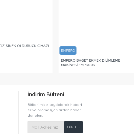
 CIZ SİNEK ÖLDÜRÜCÜ CİHAZI
EMPERO
EMPERO BAGET EKMEK DİLİMLEME
MAKİNESİ EMP.3003
İndirim Bülteni
Bültenimize kaydolarak haberl
er ve promosyonlardan haber
dar olun.
GÖNDER