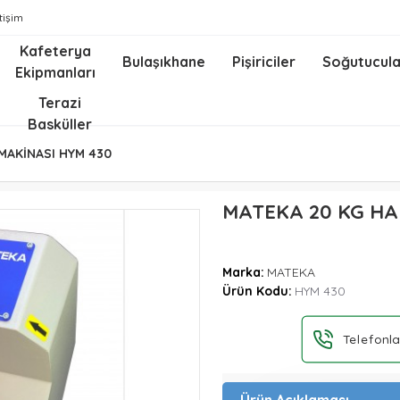
etişim
Kafeterya
Bulaşıkhane
Pişiriciler
Soğutucula
Ekipmanları
z
Terazi
Basküller
MAKİNASI HYM 430
MATEKA 20 KG H
Marka:
MATEKA
Ürün Kodu:
HYM 430
Telefonla
Ürün Açıklaması