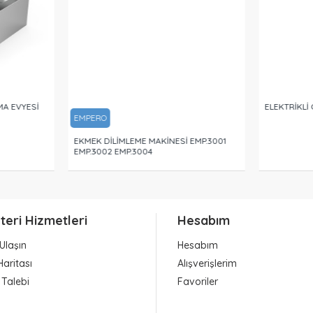
MA EVYESİ
ELEKTRİKLİ
EMPERO
EKMEK DİLİMLEME MAKİNESİ EMP.3001
EMP.3002 EMP.3004
teri Hizmetleri
Hesabım
Ulaşın
Hesabım
Haritası
Alışverişlerim
 Talebi
Favoriler