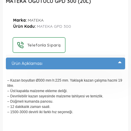
MATEKA ÖĞÜTÜCÜ GPD 300 (20L)
Marka:
MATEKA
Ürün Kodu:
MATEKA GPD 300
Telefonla Sipariş
Ürün Açıklaması
– Kazan boyutları Ø300 mm h:225 mm. Yaklaşık kazan çalışma hacmi 19
litre.
– Üst kapakta malzeme ekleme deliği.
– Devrilebilir kazan sayesinde malzeme tahliyesi ve temizlik.
– Düğmeli kumanda panosu.
– 12 dakikalık zaman saati.
– 1500-3000 devirli iki farklı hız seçeneği.