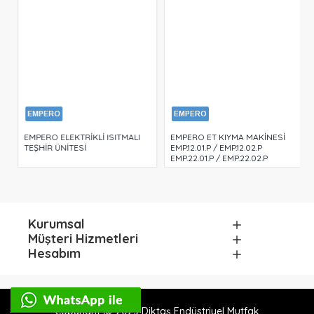
EMPERO
EMPERO
EMPERO ELEKTRİKLİ ISITMALI
EMPERO ET KIYMA MAKİNESİ
TEŞHİR ÜNİTESİ
EMP.12.01.P / EMP.12.02.P
EMP.22.01.P / EMP.22.02.P
Kurumsal
Müşteri Hizmetleri
Hesabım
Copyright @ 2025 Diktaş Endüstriyel Mutfak