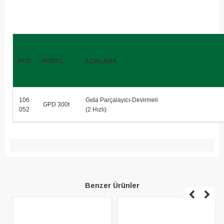
KOD
MODEL
AÇIKLAMA
106
Gıda Parçalayıcı-Devirmeli
GPD 300t
052
(2 Hızlı)
Benzer Ürünler