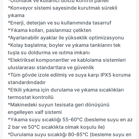
*Otomatik ve kullanıcı dostu kontrol paneli
*Konveyor sistemi sayesinde kurutmalı sürekli
yıkama
*Enerji, deterjan ve su kullanımında tasarruf
*Yıkama kolları, paslanmaz çelikten
*Ayarlanabilir ayaklar ile yükseklik optimizasyonu
*Kolay başlatma; boyler ve yıkama tanklarını tek
tuşla su doldurma ve ısıtma imkanı
*Elektriksel komponentler ve kablolama sistemleri
uluslararası standartlara ve güvenlik
*Tüm gövde izole edilmiş ve suya karşı IPX5 koruma
standardındadır
*Etkili yıkama için durulama ve yıkama sıcaklıkları
termostat kontrollü
*Makinedeki suyun tesisata geri dönüşünü
engelleyen valf sistemi
*Yıkama suyu sıcaklığı 55-60°C (besleme suyu en az
2 bar ve 50°C sıcaklıkta olmak koşulu ile)
*Durulama suyu sıcaklığı 80-85°C (besleme suyu en