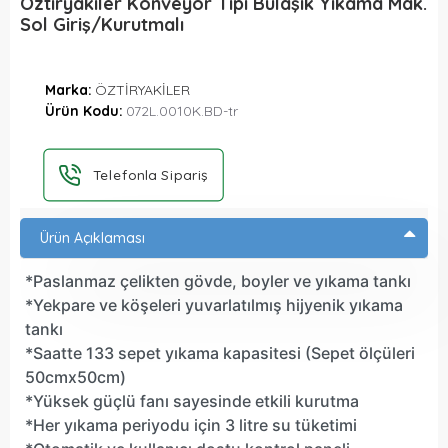
Öztiryakiler Konveyör Tipi Bulaşık Yıkama Mak.
Sol Giriş/Kurutmalı
Marka:
ÖZTİRYAKİLER
Ürün Kodu:
072L.0010K.BD-tr
Telefonla Sipariş
Ürün Açıklaması
*Paslanmaz çelikten gövde, boyler ve yıkama tankı
*Yekpare ve köşeleri yuvarlatılmış hijyenik yıkama
tankı
*Saatte 133 sepet yıkama kapasitesi (Sepet ölçüleri
50cmx50cm)
*Yüksek güçlü fanı sayesinde etkili kurutma
*Her yıkama periyodu için 3 litre su tüketimi