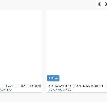
ATALAY
İTRE GAZLI FRİTÖZ 80 CM X 70
ATALAY AMERİKAN GAZLI IZGARA 40 CM X
 AGF-870
90 CM AAIG-490