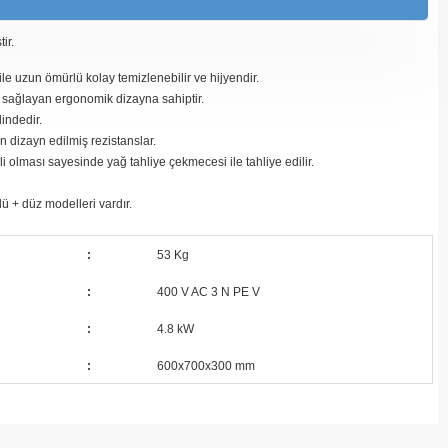
ir.
e uzun ömürlü kolay temizlenebilir ve hijyendir.
k sağlayan ergonomik dizayna sahiptir.
indedir.
in dizayn edilmiş rezistanslar.
i olması sayesinde yağ tahliye çekmecesi ile tahliye edilir.
lü + düz modelleri vardır.
:
53 Kg
:
400 V AC 3 N PE V
:
4.8 kW
:
600x700x300 mm