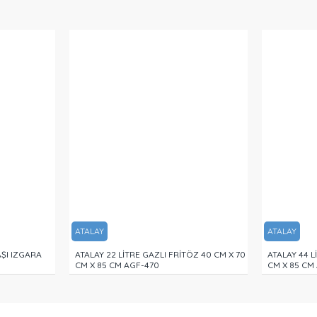
ATALAY
ATALAY
ŞI IZGARA
ATALAY 22 LİTRE GAZLI FRİTÖZ 40 CM X 70
ATALAY 44 L
CM X 85 CM AGF-470
CM X 85 CM