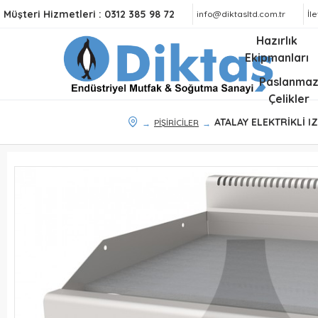
Müşteri Hizmetleri :
0312 385 98 72
info@diktasltd.com.tr
İl
Hazırlık
Ekipmanları
Paslanma
Çelikler
ATALAY ELEKTRİKLİ I
PİŞİRİCİLER