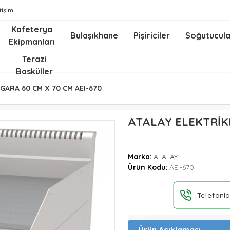
etişim
Kafeterya
Bulaşıkhane
Pişiriciler
Soğutucula
Ekipmanları
z
Terazi
Basküller
ZGARA 60 CM X 70 CM AEI-670
ATALAY ELEKTRİKL
Marka:
ATALAY
Ürün Kodu:
AEI-670
Telefonla
Ürün Açıklaması