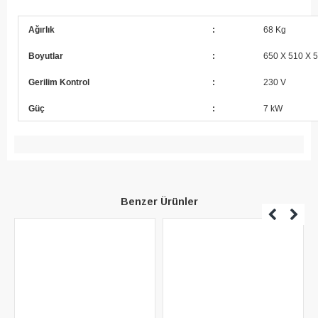
Ağırlık
:
68 Kg
Boyutlar
:
650 X 510 X 
Gerilim Kontrol
:
230 V
Güç
:
7 kW
Benzer Ürünler