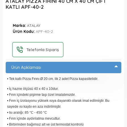
ATALAY PİZZA FIRINI 40 CM X 40 CM ÇİFT
KATLI APF-40-2
Marka:
ATALAY
Ürün Kodu:
APF-40-2
Telefonla Sipariş
Ürün Açıklaması
• Tek katlı Pizza Fırını Ø 20 cm. lik 2 adet Pizza kapasitelidir.
• İç hazne ölçüsü 40 x 40 x 10dur.
• Fırın içindeki pişirme taşı özel imalatımızdır.
• Fırın iç izolasyonu yüksek ısıya dayanıklı olarak imal edilmiştir. Bu
sayede ısı kaybı en aza indirilmiştir.
• Isı aralığı: 85 °C - 450 °C
• Fırın içinde aydınlatma mevcuttur.
• Birbirinden bağımsız alt ve üst termostat kontrolü