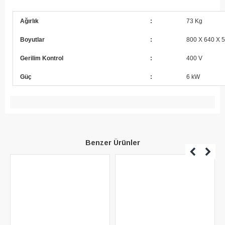
Ağırlık
:
73 Kg
Boyutlar
:
800 X 640 X 
Gerilim Kontrol
:
400 V
Güç
:
6 kW
Benzer Ürünler