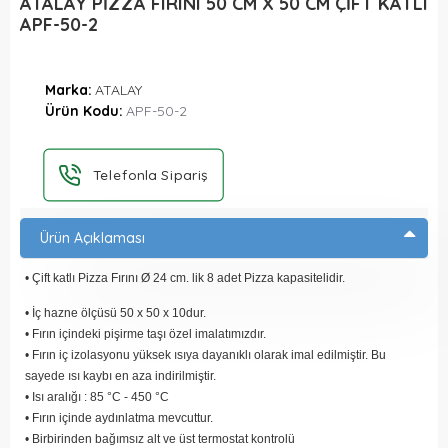
ATALAY PİZZA FIRINI 50 CM X 50 CM ÇİFT KATLI
APF-50-2
Marka:
ATALAY
Ürün Kodu:
APF-50-2
Telefonla Sipariş
Ürün Açıklaması
• Çift katlı Pizza Fırını Ø 24 cm. lik 8 adet Pizza kapasitelidir.
• İç hazne ölçüsü 50 x 50 x 10dur.
• Fırın içindeki pişirme taşı özel imalatımızdır.
• Fırın iç izolasyonu yüksek ısıya dayanıklı olarak imal edilmiştir. Bu
sayede ısı kaybı en aza indirilmiştir.
• Isı aralığı : 85 °C - 450 °C
• Fırın içinde aydınlatma mevcuttur.
• Birbirinden bağımsız alt ve üst termostat kontrolü