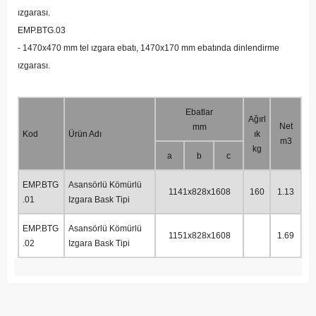
ızgarası.
EMP.BTG.03
- 1470x470 mm tel ızgara ebatı, 1470x170 mm ebatında dinlendirme
ızgarası.
Ebatlar
Ağırl
Net
mm
Kod
Ürün Adı
ık
m3
kg
a
b
c
EMP.BTG
Asansörlü Kömürlü
1141x828x1608
160
1.13
.01
Izgara Bask Tipi
EMP.BTG
Asansörlü Kömürlü
1151x828x1608
1.69
.02
Izgara Bask Tipi