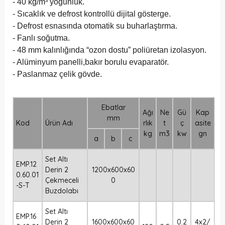
- 40 kg/m³ yoğunluk.
- Sıcaklık ve defrost kontrollü dijital gösterge.
- Defrost esnasında otomatik su buharlaştırma.
- Fanlı soğutma.
- 48 mm kalınlığında “ozon dostu” poliüretan izolasyon.
- Alüminyum panelli,bakır borulu evaparatör.
- Paslanmaz çelik gövde.
Ebatlar
Ağı
Ne
Gü
Kap
mm
Kod
Ürün Adı
rlık
t
ç
asite
kg
m3
kw
gn
a
b
c
Set Altı
EMP.12
Derin 2
1200x600x60
0.60.01
Çekmeceli
0
-S-T
Buzdolabı
Set Altı
EMP.16
Derin 2
1600x600x60
0.2
4x2/