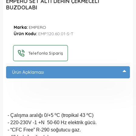
EMPERO SET ALTI DERİN ÇEKMECELİ
BUZDOLABI
Marka:
EMPERO
Ürün Kodu:
EMP.120.60.01-S-T
Telefonla Sipariş
Ürün Açıklaması
- Çalışma aralığı 0/+5 ºC (tropikal 43 ºC)
- 220-230V -1 +N 50-60 Hz elektrik gücü.
- “CFC Free” R-290 soğutucu gaz.