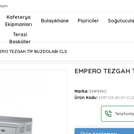
etişim
Kafeterya
Bulaşıkhane
Pişiriciler
Soğutucula
Ekipmanları
z
Terazi
Basküller
ERO TEZGAH TİP BUZDOLABI CLS
EMPERO TEZGAH T
Marka:
EMPERO
Ürün Kodu:
EMP.125.60.01-CLS
Telefonla
Ürün Açıklaması