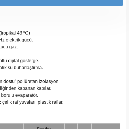
(tropikal 43 ºC)
z elektrik gücü.
tucu gaz.
ollü dijital gösterge.
tik su buharlaştırma.
n dostu” poliüretan izolasyon.
liğinden kapanan kapılar.
 borulu evaparatör.
çelik raf yuvaları, plastik raflar.