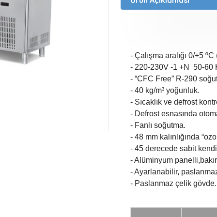
- Çalışma aralığı 0/+5 ºC 
- 220-230V -1 +N 50-60 H
- “CFC Free” R-290 soğu
- 40 kg/m³ yoğunluk.
- Sıcaklık ve defrost kontr
- Defrost esnasında otoma
- Fanlı soğutma.
- 48 mm kalınlığında “ozo
- 45 derecede sabit kendi
- Alüminyum panelli,bakır
- Ayarlanabilir, paslanmaz 
- Paslanmaz çelik gövde.