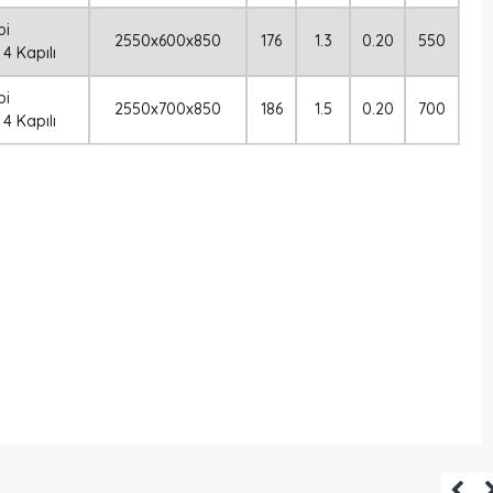
pi
2550x600x850
176
1.3
0.20
550
4 Kapılı
pi
2550x700x850
186
1.5
0.20
700
4 Kapılı