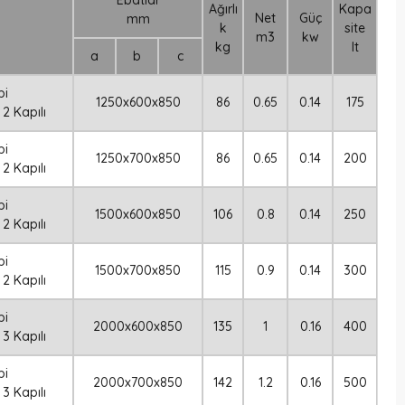
Ebatlar
Ağırlı
Kapa
Net
Güç
mm
k
site
m3
kw
kg
lt
a
b
c
pi
1250x600x850
86
0.65
0.14
175
2 Kapılı
pi
1250x700x850
86
0.65
0.14
200
2 Kapılı
pi
1500x600x850
106
0.8
0.14
250
2 Kapılı
pi
1500x700x850
115
0.9
0.14
300
2 Kapılı
pi
2000x600x850
135
1
0.16
400
3 Kapılı
pi
2000x700x850
142
1.2
0.16
500
3 Kapılı