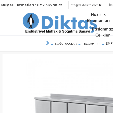
Müşteri Hizmetleri :
0312 385 98 72
info@diktasltd.com.tr
İl
Hazırlık
Ekipmanları
Paslanma
Çelikler
EMP
SOĞUTUCULAR
TEZGAH TİPİ