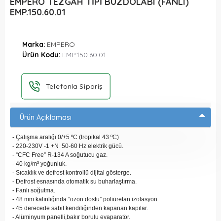
EMPERO TEZGAH TİPİ BUZDOLABI (FANLI)
EMP.150.60.01
Marka:
EMPERO
Ürün Kodu:
EMP.150.60.01
Telefonla Sipariş
Ürün Açıklaması
- Çalışma aralığı 0/+5 ºC (tropikal 43 ºC)
- 220-230V -1 +N 50-60 Hz elektrik gücü.
- “CFC Free” R-134 A soğutucu gaz.
- 40 kg/m³ yoğunluk.
- Sıcaklık ve defrost kontrollü dijital gösterge.
- Defrost esnasında otomatik su buharlaştırma.
- Fanlı soğutma.
- 48 mm kalınlığında “ozon dostu” poliüretan izolasyon.
- 45 derecede sabit kendiliğinden kapanan kapılar.
- Alüminyum panelli,bakır borulu evaparatör.