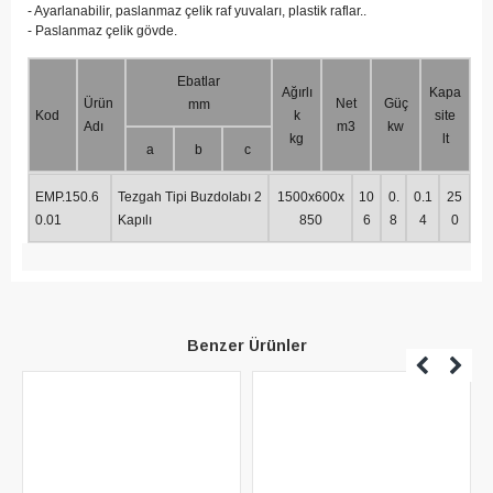
- Ayarlanabilir, paslanmaz çelik raf yuvaları, plastik raflar..
- Paslanmaz çelik gövde.
Ebatlar
Ağırlı
Kapa
Ürün
Net
Güç
mm
Kod
k
site
Adı
m3
kw
kg
lt
a
b
c
EMP.150.6
Tezgah Tipi Buzdolabı 2
1500x600x
10
0.
0.1
25
0.01
Kapılı
850
6
8
4
0
Benzer Ürünler