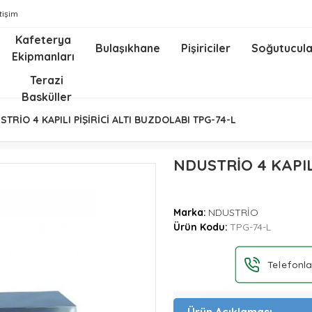
etişim
Kafeterya
Bulaşıkhane
Pişiriciler
Soğutucula
Ekipmanları
z
Terazi
Basküller
STRİO 4 KAPILI PİŞİRİCİ ALTI BUZDOLABI TPG-74-L
NDUSTRİO 4 KAPIL
Marka:
NDUSTRİO
Ürün Kodu:
TPG-74-L
Telefonla
Ürün Açıklaması