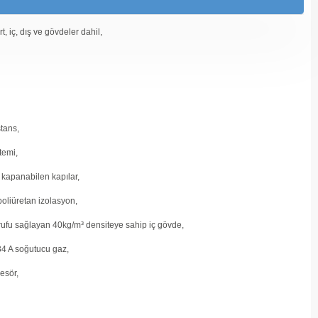
, iç, dış ve gövdeler dahil,
tans,
temi,
 kapanabilen kapılar,
poliüretan izolasyon,
arrufu sağlayan 40kg/m³ densiteye sahip iç gövde,
4 A soğutucu gaz,
esör,