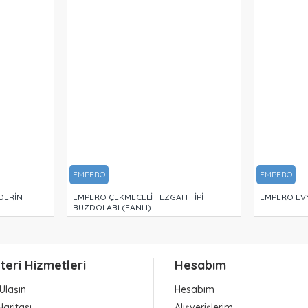
EMPERO
EMPERO
DERİN
EMPERO ÇEKMECELİ TEZGAH TİPİ
EMPERO EVY
BUZDOLABI (FANLI)
teri Hizmetleri
Hesabım
Ulaşın
Hesabım
Haritası
Alışverişlerim