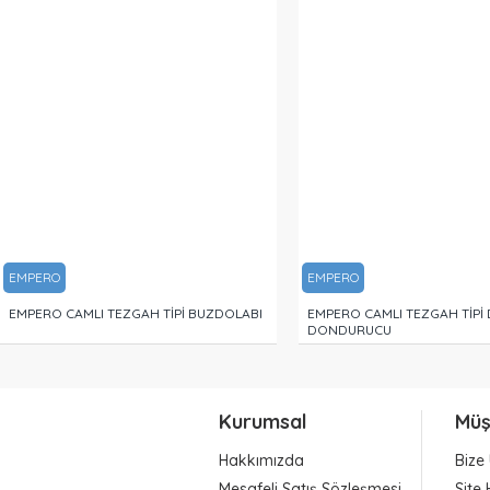
EMPERO
EMPERO
EMPERO CAMLI TEZGAH TİPİ BUZDOLABI
EMPERO CAMLI TEZGAH TİPİ 
DONDURUCU
Kurumsal
Müş
Hakkımızda
Bize 
Mesafeli Satış Sözleşmesi
Site 