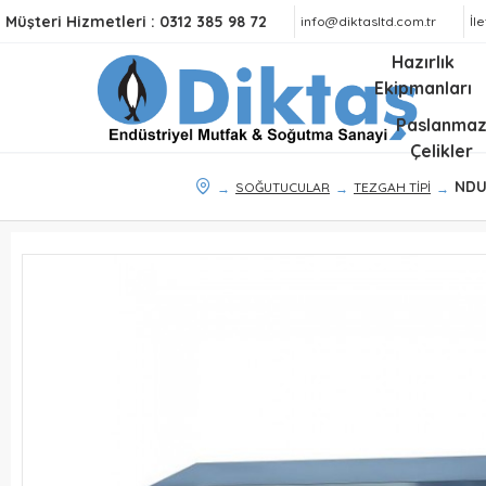
Müşteri Hizmetleri :
0312 385 98 72
info@diktasltd.com.tr
İl
Hazırlık
Ekipmanları
Paslanma
Çelikler
NDU
SOĞUTUCULAR
TEZGAH TİPİ