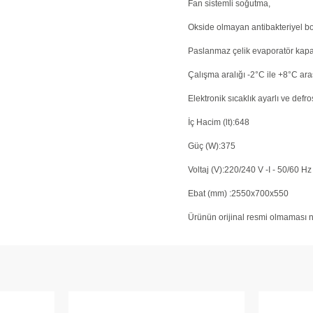
Fan sistemli soğutma,
Okside olmayan antibakteriyel bo
Paslanmaz çelik evaporatör kapa
Çalışma aralığı -2°C ile +8°C aras
Elektronik sıcaklık ayarlı ve defro
İç Hacim (lt):648
Güç (W):375
Voltaj (V):220/240 V -I - 50/60 Hz
Ebat (mm) :2550x700x550
Ürünün orijinal resmi olmaması ne