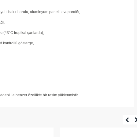
yalı, bakır borulu, aluminyum panelli evaporatör,
ğı,
ı (43°C tropikal şartlarda),
st kontrollü gösterge,
deni ile benzer özellikte bir resim yüklenmiştir