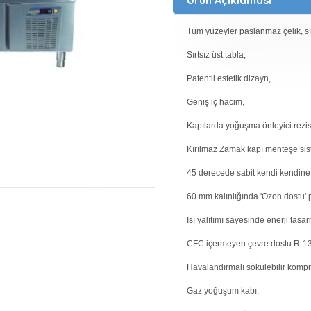
Tüm yüzeyler paslanmaz çelik, sırt
Sırtsız üst tabla,
Patentli estetik dizayn,
Geniş iç hacim,
Kapılarda yoğuşma önleyici rezis
Kırılmaz Zamak kapı menteşe sis
45 derecede sabit kendi kendine
60 mm kalınlığında 'Ozon dostu' 
Isı yalıtımı sayesinde enerji tas
CFC içermeyen çevre dostu R-13
Havalandırmalı sökülebilir kompr
Gaz yoğuşum kabı,