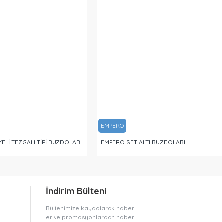
EMPERO
ELİ TEZGAH TİPİ BUZDOLABI
EMPERO SET ALTI BUZDOLABI
İndirim Bülteni
Bültenimize kaydolarak haberl
er ve promosyonlardan haber