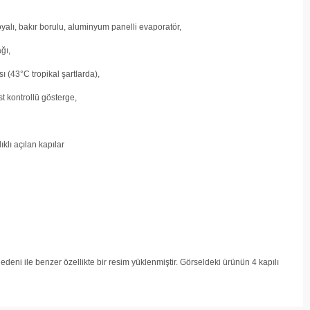
yalı, bakır borulu, aluminyum panelli evaporatör,
ğı,
ı (43°C tropikal şartlarda),
st kontrollü gösterge,
ıklı açılan kapılar
deni ile benzer özellikte bir resim yüklenmiştir. Görseldeki ürünün 4 kapılı