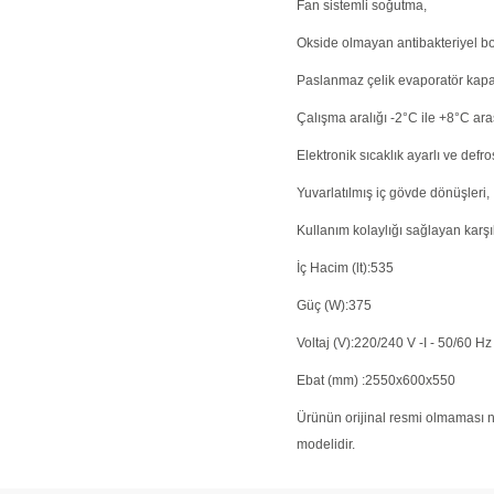
Fan sistemli soğutma,
Okside olmayan antibakteriyel bo
Paslanmaz çelik evaporatör kapa
Çalışma aralığı -2°C ile +8°C aras
Elektronik sıcaklık ayarlı ve defro
Yuvarlatılmış iç gövde dönüşleri,
Kullanım kolaylığı sağlayan karşıl
İç Hacim (lt):535
Güç (W):375
Voltaj (V):220/240 V -I - 50/60 Hz
Ebat (mm) :2550x600x550
Ürünün orijinal resmi olmaması ne
modelidir.