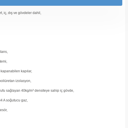
, iç, dış ve gövdeler dahil,
tans,
temi,
 kapanabilen kapılar,
poliüretan izolasyon,
arrufu sağlayan 40kg/m³ densiteye sahip iç gövde,
4 A soğutucu gaz,
esör,