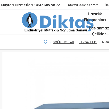
Müşteri Hizmetleri :
0312 385 98 72
info@diktasltd.com.tr
İl
Hazırlık
Ekipmanları
Paslanma
Çelikler
NDU
SOĞUTUCULAR
TEZGAH TİPİ