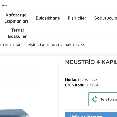
etişim
Kafeterya
Bulaşıkhane
Pişiriciler
Soğutucula
Ekipmanları
z
Terazi
Basküller
STRİO 4 KAPILI PİŞİRİCİ ALTI BUZDOLABI TPS-64-L
NDUSTRİO 4 KAPIL
Marka:
NDUSTRİO
Ürün Kodu:
TPS-64-L
Telefonla
Ürün Açıklaması