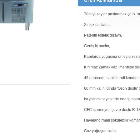
Tüm yüzeyler paslanmaz çelik, sırt
Sırtsız üst tabla,
Patentli estetik dizayn,
Geniş iç hacim,
Kapılarda yoğuşma önleyici rezis
Kırılmaz Zamak kapı menteşe sis
45 derecede sabit kendi kendine
60 mm kalınlığında 'Ozon dostu' 
Isı yalıtımı sayesinde enerji tas
CFC içermeyen çevre dostu R-13
Havalandırmalı sökülebilir kompr
Gaz yoğuşum kabı,