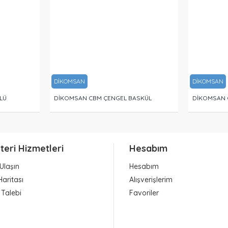
DİKOMSAN
DİKOMSAN
LÜ
DİKOMSAN CBM ÇENGEL BASKÜL
DİKOMSAN 
teri Hizmetleri
Hesabım
Ulaşın
Hesabım
Haritası
Alışverişlerim
 Talebi
Favoriler