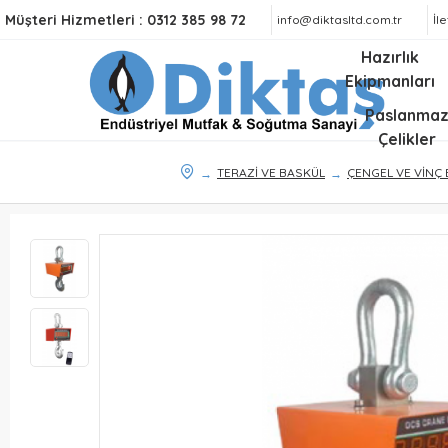
Müşteri Hizmetleri :
0312 385 98 72
info@diktasltd.com.tr
İl
Hazırlık
Ekipmanları
Paslanma
Çelikler
TERAZİ VE BASKÜL
ÇENGEL VE VİNÇ