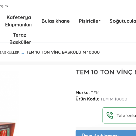
etişim
Kafeterya
Bulaşıkhane
Pişiriciler
Soğutucula
Ekipmanları
z
Terazi
Basküller
TEM 10 TON VİNÇ BASKÜLÜ M 10000
 BASKÜLLER
TEM 10 TON VİNÇ
Marka:
TEM
Ürün Kodu:
TEM M-10000
Telefonla
Ürün Açıklaması