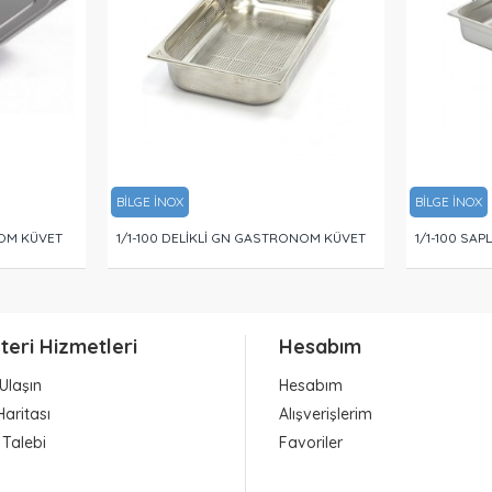
BİLGE İNOX
BİLGE İNOX
OM KÜVET
1/1-100 DELİKLİ GN GASTRONOM KÜVET
1/1-100 SA
teri Hizmetleri
Hesabım
Ulaşın
Hesabım
Haritası
Alışverişlerim
 Talebi
Favoriler