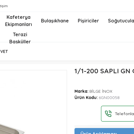
etişim
Kafeterya
Bulaşıkhane
Pişiriciler
Soğutucula
Ekipmanları
z
Terazi
Basküller
ÜVET
1/1-200 SAPLI G
Marka:
BİLGE İNOX
Ürün Kodu:
6GN00058
Telefonla
Ürün Açıklaması