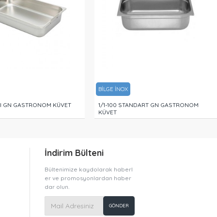
BİLGE İNOX
PLI GN GASTRONOM KÜVET
1/1-100 STANDART GN GASTRONOM
KÜVET
İndirim Bülteni
Bültenimize kaydolarak haberl
er ve promosyonlardan haber
dar olun.
GÖNDER