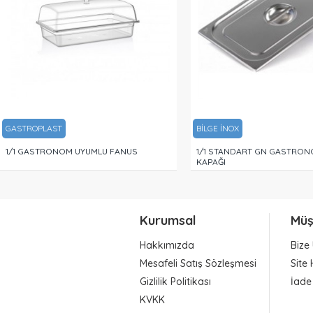
GASTROPLAST
BİLGE İNOX
1/1 GASTRONOM UYUMLU FANUS
1/1 STANDART GN GASTRON
KAPAĞI
Kurumsal
Müş
Hakkımızda
Bize 
Mesafeli Satış Sözleşmesi
Site 
Gizlilik Politikası
İade
KVKK