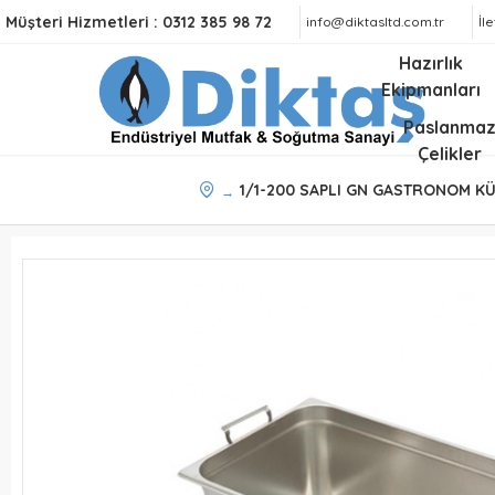
Müşteri Hizmetleri :
0312 385 98 72
info@diktasltd.com.tr
İl
Hazırlık
Ekipmanları
Paslanma
Çelikler
1/1-200 SAPLI GN GASTRONOM K