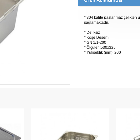
* 304 kalite paslanmaz çelikten ü
sağlamaktadır.
* Deliksiz
* Köşe Desenli
* GN 1/1-200
* Ölçüler :530x325
* Yükseklik (mm) :200