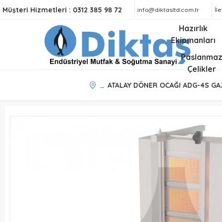
Müşteri Hizmetleri :
0312 385 98 72
info@diktasltd.com.tr
İl
Hazırlık
Ekipmanları
Paslanma
Çelikler
ATALAY DÖNER OCAĞI ADG-4S GA