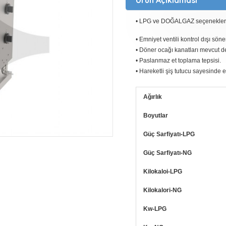
• LPG ve DOĞALGAZ seçenekleri
• Emniyet ventili kontrol dışı sö
• Döner ocağı kanatları mevcut değ
• Paslanmaz et toplama tepsisi.
• Hareketli şiş tutucu sayesinde 
Ağırlık
Boyutlar
Güç Sarfiyatı-LPG
Güç Sarfiyatı-NG
Kilokaloi-LPG
Kilokalori-NG
Kw-LPG