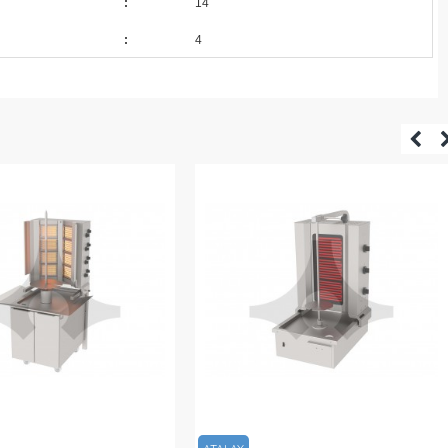
:
14
:
4