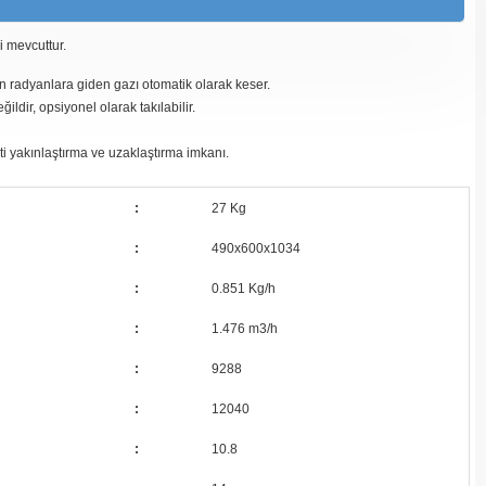
 mevcuttur.
nen radyanlara giden gazı otomatik olarak keser.
ildir, opsiyonel olarak takılabilir.
eti yakınlaştırma ve uzaklaştırma imkanı.
:
27 Kg
:
490x600x1034
:
0.851 Kg/h
:
1.476 m3/h
:
9288
:
12040
:
10.8