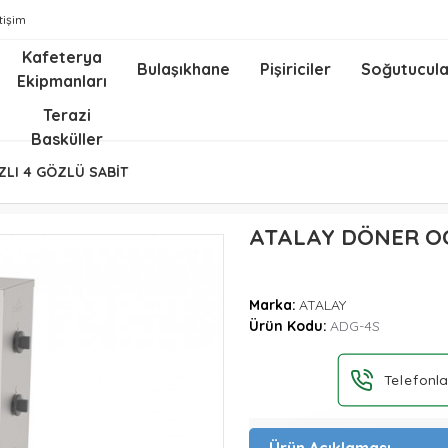
etişim
Kafeterya
Bulaşıkhane
Pişiriciler
Soğutucula
Ekipmanları
z
Terazi
Basküller
ZLI 4 GÖZLÜ SABİT
ATALAY DÖNER OC
Marka:
ATALAY
Ürün Kodu:
ADG-4S
Telefonla
Ürün Açıklaması