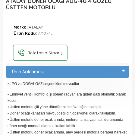
ATALAY DÖNER OCAĞI ADG-4U 4 GÖZLÜ
ÜSTTEN MOTORLU
Marka:
ATALAY
Ürün Kodu:
ADG-4U
Telefonla Sipariş
Ürün Açıklaması
• LPG ve DOĞALGAZ seçenekleri mevcuttur.
• Emniyet ventili kontrol dışı sönen radyanlara giden gazı otomatik olarak
keser.
• Üstten motorlu çift yöne döndürebilme özelliğine sahiptir.
• Döner ocağı kanatları mevcut değildir, opsiyonel olarak takılabilir.
• Üstten motorlu döner ocaklarında, motorun arıza yapması durumunda
döner ocağı manuel olarakta kullanılabilir.
• Üstten motorlu döner ocaklarında, alev perdesi motorla beraber hareket