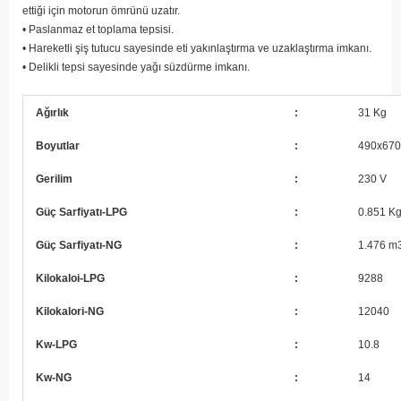
ettiği için motorun ömrünü uzatır.
• Paslanmaz et toplama tepsisi.
• Hareketli şiş tutucu sayesinde eti yakınlaştırma ve uzaklaştırma imkanı.
• Delikli tepsi sayesinde yağı süzdürme imkanı.
Ağırlık
:
31 Kg
Boyutlar
:
490x67
Gerilim
:
230 V
Güç Sarfiyatı-LPG
:
0.851 Kg
Güç Sarfiyatı-NG
:
1.476 m
Kilokaloi-LPG
:
9288
Kilokalori-NG
:
12040
Kw-LPG
:
10.8
Kw-NG
:
14