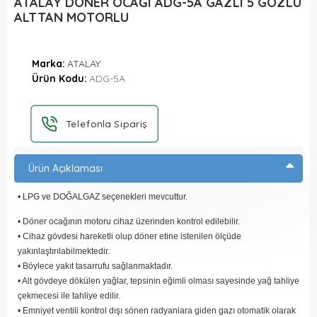
ATALAY DÖNER OCAĞI ADG-5A GAZLI 5 GÖZLÜ
ALTTAN MOTORLU
Marka:
ATALAY
Ürün Kodu:
ADG-5A
Telefonla Sipariş
Ürün Açıklaması
• LPG ve DOĞALGAZ seçenekleri mevcuttur.
• Döner ocağının motoru cihaz üzerinden kontrol edilebilir.
• Cihaz gövdesi hareketli olup döner etine istenilen ölçüde
yakınlaştırılabilmektedir.
• Böylece yakıt tasarrufu sağlanmaktadır.
• Alt gövdeye dökülen yağlar, tepsinin eğimli olması sayesinde yağ tahliye
çekmecesi ile tahliye edilir.
• Emniyet ventili kontrol dışı sönen radyanlara giden gazı otomatik olarak