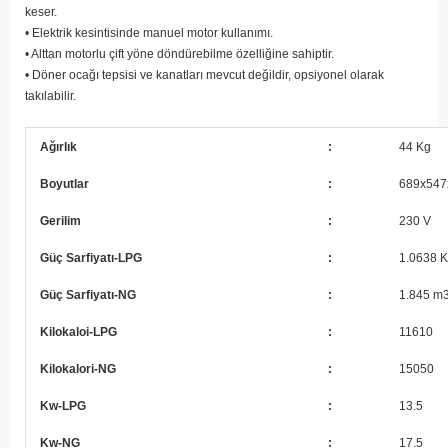
keser.
• Elektrik kesintisinde manuel motor kullanımı.
• Alttan motorlu çift yöne döndürebilme özelliğine sahiptir.
• Döner ocağı tepsisi ve kanatları mevcut değildir, opsiyonel olarak
takılabilir.
Ağırlık
:
44 Kg
Boyutlar
:
689x54
Gerilim
:
230 V
Güç Sarfiyatı-LPG
:
1.0638 K
Güç Sarfiyatı-NG
:
1.845 m3
Kilokaloi-LPG
:
11610
Kilokalori-NG
:
15050
Kw-LPG
:
13.5
Kw-NG
:
17.5