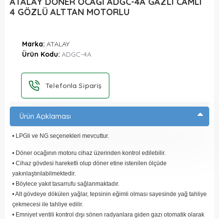
ATALAY DÖNER OCAĞI ADGC-4A GAZLI CAMLI
4 GÖZLÜ ALTTAN MOTORLU
Marka:
ATALAY
Ürün Kodu:
ADGC-4A
Telefonla Sipariş
Ürün Açıklaması
• LPGli ve NG seçenekleri mevcuttur.
• Döner ocağının motoru cihaz üzerinden kontrol edilebilir.
• Cihaz gövdesi hareketli olup döner etine istenilen ölçüde
yakınlaştırılabilmektedir.
• Böylece yakıt tasarrufu sağlanmaktadır.
• Alt gövdeye dökülen yağlar, tepsinin eğimli olması sayesinde yağ tahliye
çekmecesi ile tahliye edilir.
• Emniyet ventili kontrol dışı sönen radyanlara giden gazı otomatik olarak