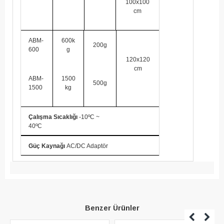
100x100
cm
ABM-
600k
200g
600
g
120x120
cm
ABM-
1500
500g
1500
kg
Çalışma Sıcaklığı
-10ºC ~
40ºC
Güç Kaynağı
AC/DC Adaptör
Benzer Ürünler