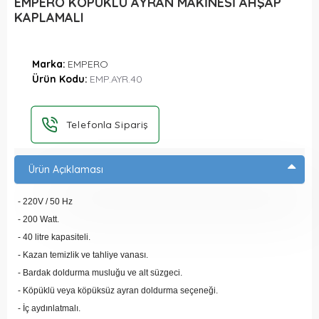
EMPERO KÖPÜKLÜ AYRAN MAKİNESİ AHŞAP
KAPLAMALI
Marka:
EMPERO
Ürün Kodu:
EMP.AYR.40
Telefonla Sipariş
Ürün Açıklaması
- 220V / 50 Hz
- 200 Watt.
- 40 litre kapasiteli.
- Kazan temizlik ve tahliye vanası.
- Bardak doldurma musluğu ve alt süzgeci.
- Köpüklü veya köpüksüz ayran doldurma seçeneği.
- İç aydınlatmalı.