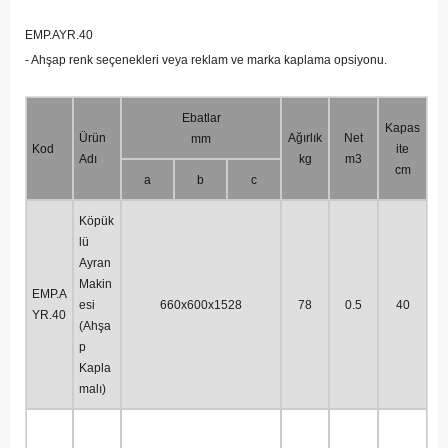
EMP.AYR.40
- Ahşap renk seçenekleri veya reklam ve marka kaplama opsiyonu.
Ebatlar
Kapas
Ürün
Ağırlık
Net
mm
Kod
ite
Adı
kg
m3
cm
a
b
c
Köpük
lü
Ayran
Makin
EMP.A
esi
660x600x1528
78
0.5
40
YR.40
(Ahşa
p
Kapla
malı)