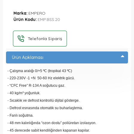
Marka:
EMPERO
Ürün Kodu:
EMP.BSS.20
Telefonla Sipariş
Ürün Açıklaması
- Çalışma aralığı 0/+5 ºC (tropikal 43 ºC)
- 220-230V -1 +N 50-60 Hz elektrik gücü.
- “CFC Free” R-134 A soğutucu gaz.
- 40 kg/m³ yoğunluk.
- Sıcaklık ve defrost kontrollü dijital gösterge.
- Defrost esnasında otomatik su buharlaştırma.
- Fanlı soğutma.
- 48 mm kalınlığında “ozon dostu” poliüretan izolasyon.
- 45 derecede sabit kendiliğinden kapanan kapılar.