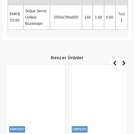
Soğuk Servis
EMP.B
7x1/
Ünitesi
2550x790x850
140
1.68
0.60
SS.80
1
Buzdolaplı
Benzer Ürünler
EMPERO
EMPERO