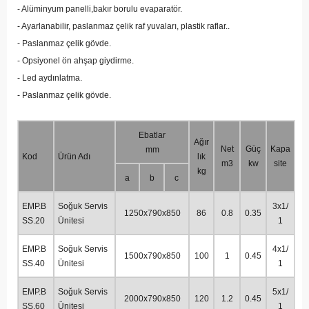
- Alüminyum panelli,bakır borulu evaparatör.
- Ayarlanabilir, paslanmaz çelik raf yuvaları, plastik raflar..
- Paslanmaz çelik gövde.
- Opsiyonel ön ahşap giydirme.
- Led aydınlatma.
- Paslanmaz çelik gövde.
Ebatlar
Ağır
Net
Güç
Kapa
mm
Kod
Ürün Adı
lık
m3
kw
site
kg
a
b
c
EMP.B
Soğuk Servis
3x1/
1250x790x850
86
0.8
0.35
SS.20
Ünitesi
1
EMP.B
Soğuk Servis
4x1/
1500x790x850
100
1
0.45
SS.40
Ünitesi
1
EMP.B
Soğuk Servis
5x1/
2000x790x850
120
1.2
0.45
SS.60
Ünitesi
1