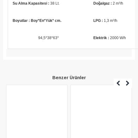
Su Alma Kapasitesi :
38 Lt.
Doğalgaz :
2 m³/h
Boyutlar : Boy*En*Yük* cm.
LPG :
1,3 m³/h
94,5*38*63*
Elektrik :
2000 W/h
Benzer Ürünler