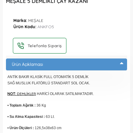
MEŞALE 5 DEMLİKLİ ÇAY KAZANI
Marka:
MEŞALE
Ürün Kodu:
ANKFO5
Telefonla Sipariş
Ürün Açıklaması
ANTİK BAKIR KLASİK FULL OTOMATİK 5 DEMLİK
SAĞ MUSLUK FLATÖRLÜ STANDART SOL OCAK.
NOT:
DEMLİKLER
HARİCİ OLARAK SATILMAKTADIR.
•
Toplam Ağırlık :
36 Kg
•
Su Alma Kapasitesi :
63 Lt.
•
Ürün Ölçüleri :
126,5x38x63 cm