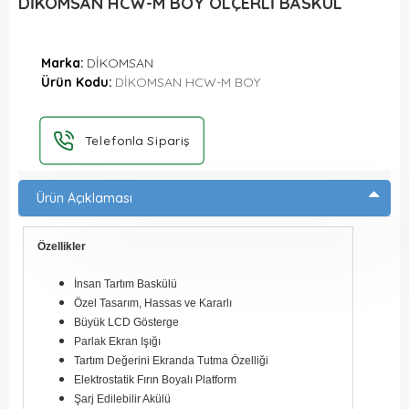
DİKOMSAN HCW-M BOY ÖLÇERLİ BASKÜL
Marka:
DİKOMSAN
Ürün Kodu:
DİKOMSAN HCW-M BOY
Telefonla Sipariş
Ürün Açıklaması
Özellikler
İnsan Tartım Baskülü
Özel Tasarım, Hassas ve Kararlı
Büyük LCD Gösterge
Parlak Ekran Işığı
Tartım Değerini Ekranda Tutma Özelliği
Elektrostatik Fırın Boyalı Platform
Şarj Edilebilir Akülü