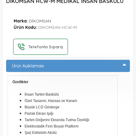
DİKOMSAN HCW-M MEDİKAL İNSAN BASKÜLÜ
Marka:
DİKOMSAN
Ürün Kodu:
DİKOMSAN HCW-M
Telefonla Sipariş
Ürün Açıklaması
Özellikler
İnsan Tartım Baskülü
Özel Tasarım, Hassas ve Kararlı
Büyük LCD Gösterge
Parlak Ekran Işığı
Tartım Değerini Ekranda Tutma Özelliği
Elektrostatik Fırın Boyalı Platform
Şarj Edilebilir Akülü