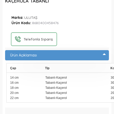
KAÇEROLA TABANLI
Marka:
ULUTAŞ
Ürün Kodu:
8680400458476
Telefonla Sipariş
Ürün Açıklaması
Çap
Tip
Ko
14 cm
Tabanlı Kaçerol
3
16 cm
Tabanlı Kaçerol
3
18 cm
Tabanlı Kaçerol
3
20 cm
Tabanlı Kaçerol
2
22 cm
Tabanlı Kaçerol
2