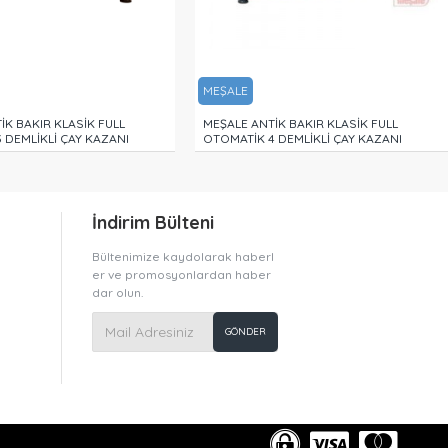
MEŞALE
MEŞALE
MEŞALE ANTİK BAKIR KLASİK FULL
MEŞALE ANTİK BAKIR KLASİ
OTOMATİK 4 DEMLİKLİ ÇAY KAZANI
OTOMATİK 5 DEMLİKLİ ÇAY
İndirim Bülteni
Bültenimize kaydolarak haberl
er ve promosyonlardan haber
dar olun.
GÖNDER