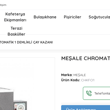
etişim
Kafeterya
Bulaşıkhane
Pişiriciler
Soğutucula
Ekipmanları
z
Terazi
Basküller
OMATİK 1 DEMLİKLİ ÇAY KAZANI
MEŞALE CHROMAT 
Marka:
MEŞALE
Ürün Kodu:
CHKFO1
Telefonla
Ürün Açıklaması