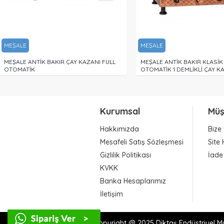
MEŞALE
MEŞALE
NI FULL
MEŞALE ANTİK BAKIR KLASİK FULL
MEŞALE ANTİK
OTOMATİK 1 DEMLİKLİ ÇAY KAZANI
OTOMATİK 2 D
Kurumsal
Müş
Hakkımızda
Bize 
Mesafeli Satış Sözleşmesi
Site 
Gizlilik Politikası
İade
KVKK
Banka Hesaplarımız
İletişim
Copyright @ 2025 Diktaş Endüstriyel Mut