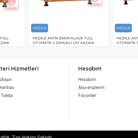
MEŞALE
 BAKIR KLASİK FULL
MEŞALE ANTİK BAKIR KLASİK FULL
EMLİKLİ ÇAY KAZANI
OTOMATİK 3 DEMLİKLİ ÇAY KAZANI
teri Hizmetleri
Hesabım
Ulaşın
Hesabım
Haritası
Alışverişlerim
 Talebi
Favoriler
fak. Tüm Hakları Saklıdır.