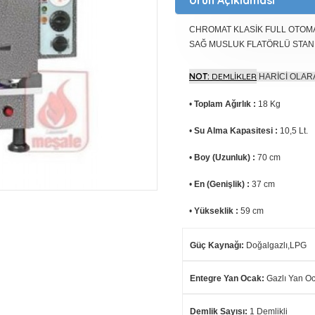
CHROMAT KLASİK FULL OTOMA
SAĞ MUSLUK FLATÖRLÜ STAN
NOT:
DEMLİKLER
HARİCİ OLAR
•
Toplam Ağırlık :
18 Kg
•
Su Alma Kapasitesi :
10,5 Lt.
•
Boy (Uzunluk) :
70 cm
•
En (Genişlik) :
37 cm
•
Yükseklik :
59 cm
Güç Kaynağı
:
Doğalgazlı,LPG
Entegre Yan Ocak
:
Gazlı Yan O
Demlik Sayısı
:
1 Demlikli