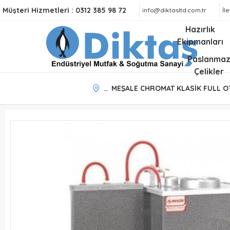
Müşteri Hizmetleri :
0312 385 98 72
info@diktasltd.com.tr
İl
Hazırlık
Ekipmanları
Paslanma
Çelikler
MEŞALE CHROMAT KLASİK FULL OT