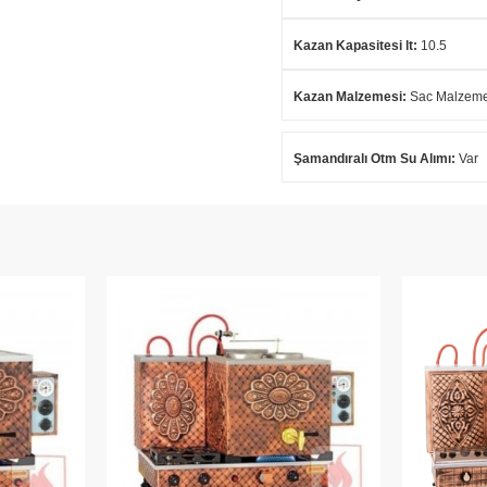
Kazan Kapasitesi lt
:
10.5
Kazan Malzemesi
:
Sac Malzeme
Şamandıralı Otm Su Alımı
:
Var