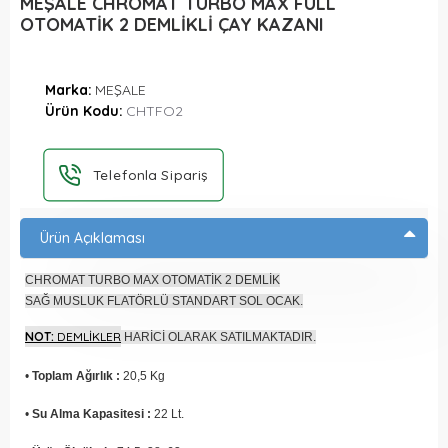
MEŞALE CHROMAT TURBO MAX FULL
OTOMATİK 2 DEMLİKLİ ÇAY KAZANI
Marka:
MEŞALE
Ürün Kodu:
CHTFO2
Telefonla Sipariş
Ürün Açıklaması
CHROMAT TURBO MAX OTOMATİK 2 DEMLİK
SAĞ MUSLUK FLATÖRLÜ STANDART SOL OCAK.
NOT:
DEMLİKLER
HARİCİ OLARAK SATILMAKTADIR.
•
Toplam Ağırlık :
20,5 Kg
•
Su Alma Kapasitesi :
22 Lt.