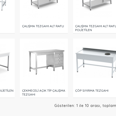
ÇALIŞMA TEZGAHI ALT RAFLI
ÇALIŞMA TEZGAHI ALT RAFL
POLİETİLEN
LİETİLEN
ÇEKMECELİ AÇIK TİP ÇALIŞMA
ÇÖP SIYIRMA TEZGAHI
TEZGAHI
Gösterilen: 1 ile 10 arası, topla