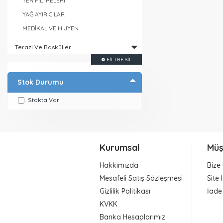
YER FİLTRELERİ
YAĞ AYIRICILAR
MEDİKAL VE HİJYEN
Terazi Ve Basküller
FILTRE SIL
Stok Durumu
Stokta Var
Kurumsal
Müş
Hakkımızda
Bize 
Mesafeli Satış Sözleşmesi
Site 
Gizlilik Politikası
İade
KVKK
Banka Hesaplarımız