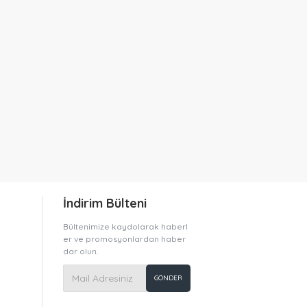
İndirim Bülteni
Bültenimize kaydolarak haberl
er ve promosyonlardan haber
dar olun.
GÖNDER