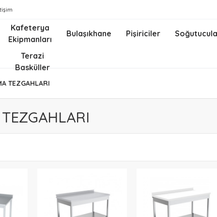
etişim
Kafeterya
Bulaşıkhane
Pişiriciler
Soğutucula
Ekipmanları
z
Terazi
Basküller
MA TEZGAHLARI
 TEZGAHLARI