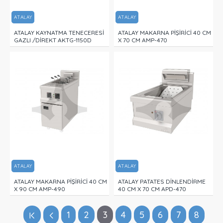
ATALAY
ATALAY
ATALAY KAYNATMA TENECERESİ
ATALAY MAKARNA PİŞİRİCİ 40 CM
GAZLI /DİREKT AKTG-1150D
X 70 CM AMP-470
ATALAY
ATALAY
ATALAY MAKARNA PİŞİRİCİ 40 CM
ATALAY PATATES DİNLENDİRME
X 90 CM AMP-490
40 CM X 70 CM APD-470
1
2
3
4
5
6
7
8