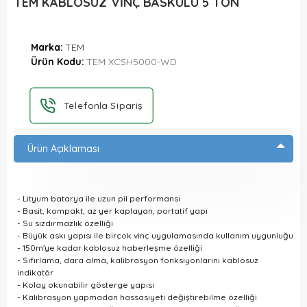
TEM KABLOSUZ VİNÇ BASKÜLÜ 5 TON
Marka:
TEM
Ürün Kodu:
TEM XCSH5000-WD
Telefonla Sipariş
Ürün Açıklaması
- Lityum batarya ile uzun pil performansı
- Basit, kompakt, az yer kaplayan, portatif yapı
- Su sızdırmazlık özelliği
- Büyük askı yapısı ile birçok vinç uygulamasında kullanım uygunluğu
- 150m'ye kadar kablosuz haberleşme özelliği
- Sıfırlama, dara alma, kalibrasyon fonksiyonlarını kablosuz
indikatör
- Kolay okunabilir gösterge yapısı
- Kalibrasyon yapmadan hassasiyeti değiştirebilme özelliği