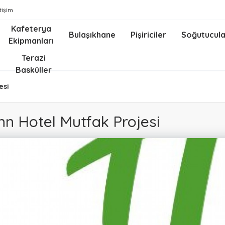
etişim
Kafeterya
Bulaşıkhane
Pişiriciler
Soğutucula
Ekipmanları
z
Terazi
Basküller
esi
nn Hotel Mutfak Projesi