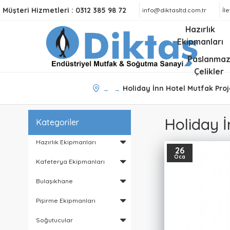
Müşteri Hizmetleri :
0312 385 98 72
info@diktasltd.com.tr
İl
Hazırlık
Ekipmanları
Paslanma
Çelikler
Holiday İnn Hotel Mutfak Proj
Holiday İ
Kategoriler
Hazırlık Ekipmanları
26
Oca
Kafeterya Ekipmanları
Bulaşıkhane
Pişirme Ekipmanları
Soğutucular