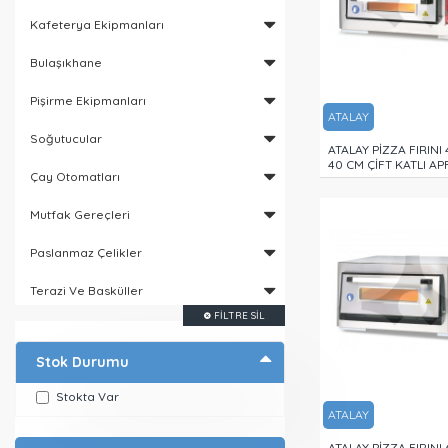
Kafeterya Ekipmanları
Bulaşıkhane
Pişirme Ekipmanları
ATALAY
Soğutucular
ATALAY PİZZA FIRINI
40 CM ÇİFT KATLI AP
Çay Otomatları
Mutfak Gereçleri
Paslanmaz Çelikler
Terazi Ve Basküller
FILTRE SIL
Stok Durumu
Stokta Var
ATALAY
ATALAY PİZZA FIRINI 