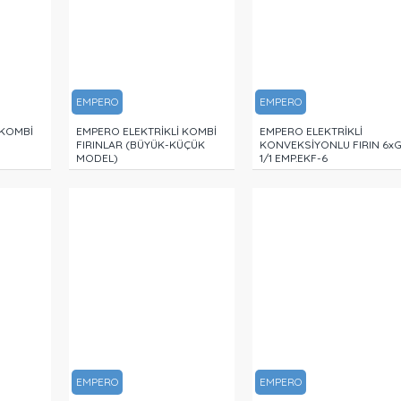
EMPERO
EMPERO
 KOMBİ
EMPERO ELEKTRİKLİ KOMBİ
EMPERO ELEKTRİKLİ
FIRINLAR (BÜYÜK-KÜÇÜK
KONVEKSİYONLU FIRIN 6x
MODEL)
1/1 EMP.EKF-6
EMPERO
EMPERO