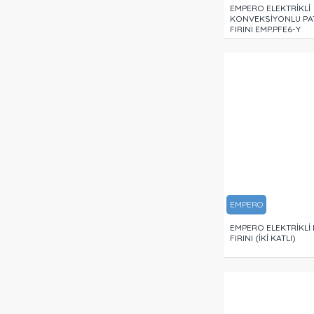
EMPERO ELEKTRİKLİ
KONVEKSİYONLU PAT
FIRINI EMP.PFE6-Y
EMPERO
EMPERO ELEKTRİKLİ 
FIRINI (İKİ KATLI)