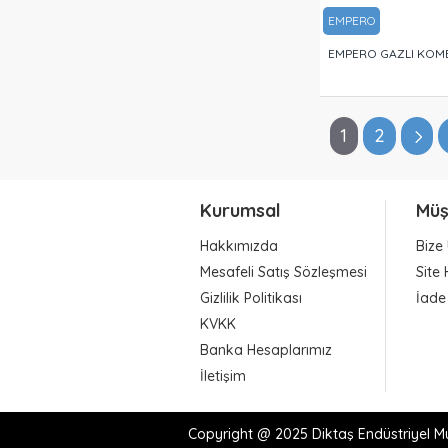
EMPERO
EMPERO GAZLI KOMB
1
2
Kurumsal
Müş
Hakkımızda
Bize 
Mesafeli Satış Sözleşmesi
Site 
Gizlilik Politikası
İade
KVKK
Banka Hesaplarımız
İletişim
Copyright @ 2025 Diktaş Endüstriyel Mut