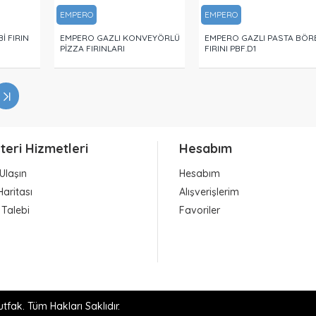
EMPERO
EMPERO
İ FIRIN
EMPERO GAZLI KONVEYÖRLÜ
EMPERO GAZLI PASTA BÖR
PİZZA FIRINLARI
FIRINI PBF.D1
teri Hizmetleri
Hesabım
Ulaşın
Hesabım
Haritası
Alışverişlerim
 Talebi
Favoriler
fak. Tüm Hakları Saklıdır.