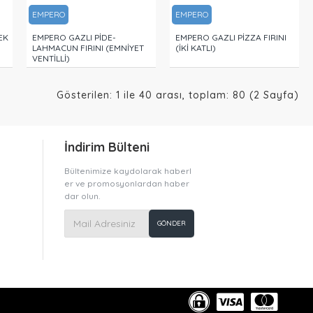
EMPERO
EMPERO
EK
EMPERO GAZLI PİDE-
EMPERO GAZLI PİZZA FIRINI
LAHMACUN FIRINI (EMNİYET
(İKİ KATLI)
VENTİLLİ)
Gösterilen: 1 ile 40 arası, toplam: 80 (2 Sayfa)
İndirim Bülteni
Bültenimize kaydolarak haberl
er ve promosyonlardan haber
dar olun.
GÖNDER