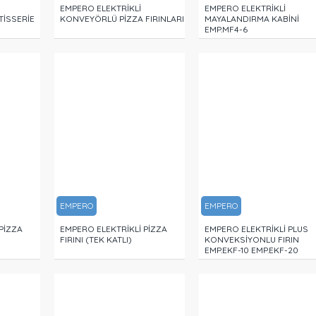
EMPERO ELEKTRİKLİ
EMPERO ELEKTRİKLİ
İSSERİE
KONVEYÖRLÜ PİZZA FIRINLARI
MAYALANDIRMA KABİNİ
EMP.MF4-6
EMPERO
EMPERO
PİZZA
EMPERO ELEKTRİKLİ PİZZA
EMPERO ELEKTRİKLİ PLUS
FIRINI (TEK KATLI)
KONVEKSİYONLU FIRIN
EMP.EKF-10 EMP.EKF-20