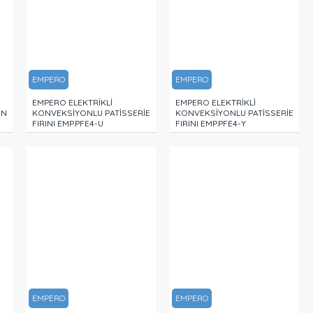
EMPERO
EMPERO
EMPERO ELEKTRİKLİ
EMPERO ELEKTRİKLİ
GN
KONVEKSİYONLU PATİSSERİE
KONVEKSİYONLU PATİSSERİE
FIRINI EMP.PFE4-U
FIRINI EMP.PFE4-Y
EMPERO
EMPERO