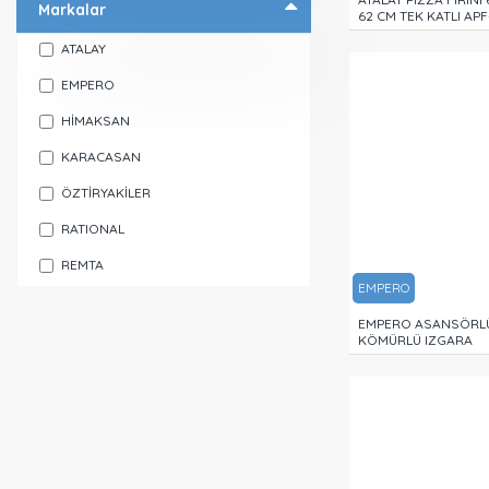
Markalar
62 CM TEK KATLI APF
ATALAY
EMPERO
HİMAKSAN
KARACASAN
ÖZTİRYAKİLER
RATIONAL
REMTA
EMPERO
EMPERO ASANSÖRL
KÖMÜRLÜ IZGARA