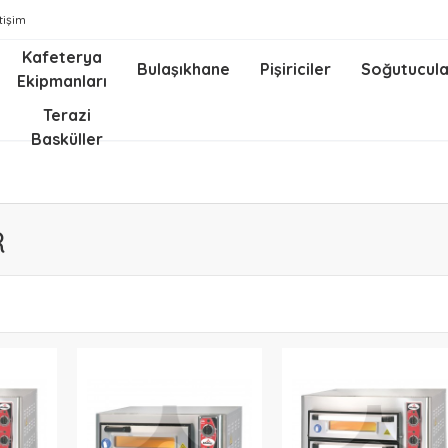
etişim
Kafeterya
Bulaşıkhane
Pişiriciler
Soğutucula
Ekipmanları
z
Terazi
Basküller
R