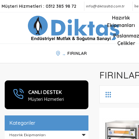
Müşteri Hizmetleri :
0312 385 98 72
info@diktasltd.com.tr
İl
Hazırlık
Ekipmanları
Paslanma
Çelikler
FIRINLAR
FIRINLA
CANLI DESTEK
Müşteri Hizmetleri
Kategoriler
Hazırlık Ekipmanları