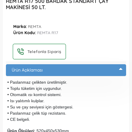
REMTA R17 500 BARDAK STANDART ÇAY
MAKİNESİ 50 LT.
Marka:
REMTA
Ürün Kodu:
REMTA R17
Telefonla Sipariş
Ürün Açıklaması
• Paslanmaz çelikten üretilmiştir.
• Toplu tüketim için uygundur.
• Otomatik ısı kontrol sistemi.
• Isı yalıtımlı kulplar.
• Su ve çay seviyesi için göstergesi.
• Paslanmaz çelik tüp rezistans.
• CE belgeli.
Ürün Ölçüleri:
520x450x530mm